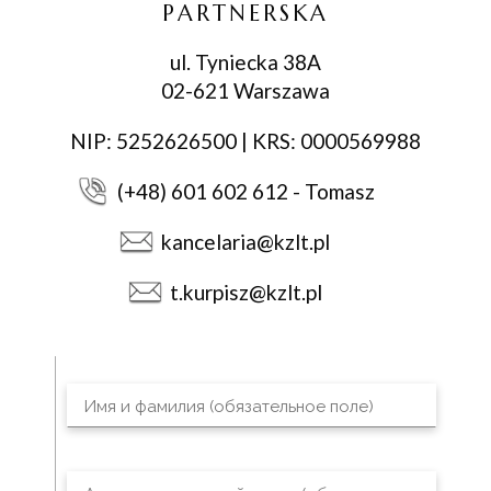
PARTNERSKA
ul. Tyniecka 38A
02-621 Warszawa
NIP: 5252626500 | KRS: 0000569988
(+48) 601 602 612 - Tomasz
kancelaria@kzlt.pl
t.kurpisz@kzlt.pl