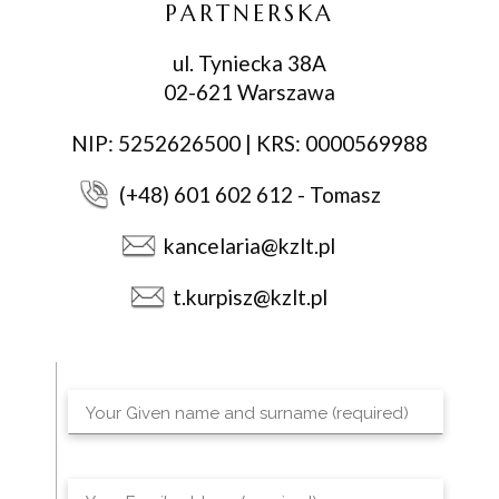
PARTNERSKA
ul. Tyniecka 38A
02-621 Warszawa
NIP: 5252626500 | KRS: 0000569988
(+48) 601 602 612 - Tomasz
kancelaria@kzlt.pl
t.kurpisz@kzlt.pl